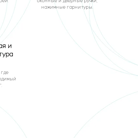
рей.
оконные и дверные ручки,
нажимные гарнитуры.
ая и
тура
 где
ходимый
.