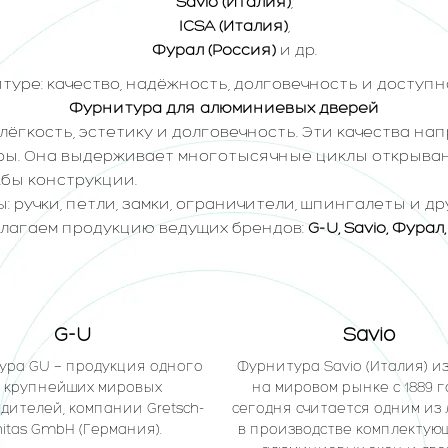
Savio (Италия)
,
ICSA (Италия)
,
Фурал (Россия)
и др.
уре: качество, надёжность, долговечность и доступн
Фурнитура для алюминиевых дверей
ёгкость, эстетику и долговечность. Эти качества на
ы. Она выдерживает многотысячные циклы открыван
бы конструкции.
: ручки, петли, замки, ограничители, шпингалеты и 
лагаем продукцию ведущих брендов:
G-U, Savio, Фурал,
G-U
Savio
ура GU — продукция одного
Фурнитура Savio (Италия) и
 крупнейших мировых
на мировом рынке с 1889 г
дителей, компании Gretsch-
сегодня считается одним из
itas GmbH (Германия).
в производстве комплектую