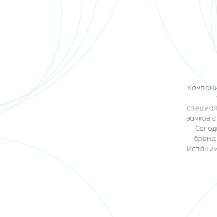
Компани
специал
замков 
Сегод
бренд
Испании