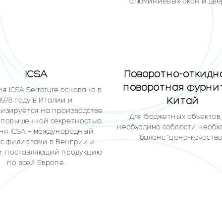
алюминиевых окон и две
ICSA
Поворотно-откидн
поворотная фурни
я ICSA Serrature основана в
Китай
1978 году в Италии и
изируется на производстве
Для бюджетных объектов,
с повышенной секретностью.
необходимо соблюсти необ
ня ICSA — международный
баланс "цена-качество"
 с филиалами в Венгрии и
, поставляющий продукцию
по всей Европе.