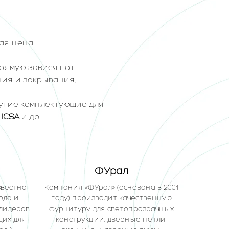
ая цена.
прямую зависят от
ия и закрывания,
другие комплектующие для
 ICSA
и др.
ФУрал
звестна
Компания «ФУрал» (основана в 2001
ода и
году) производит качественную
 лидеров
фурнитуру для светопрозрачных
щих для
конструкций: дверные петли,